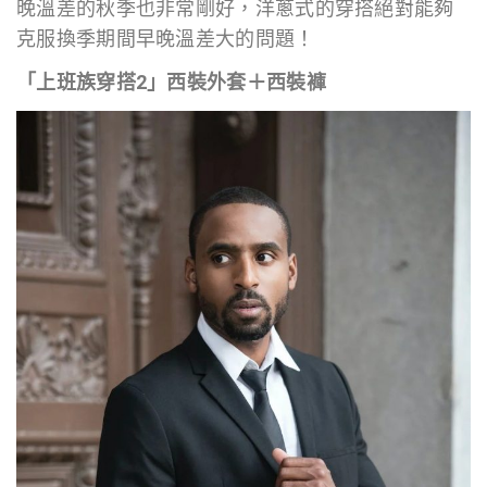
晚溫差的秋季也非常剛好，洋蔥式的穿搭絕對能夠
克服換季期間早晚溫差大的問題！
「上班族穿搭2」西裝外套＋西裝褲