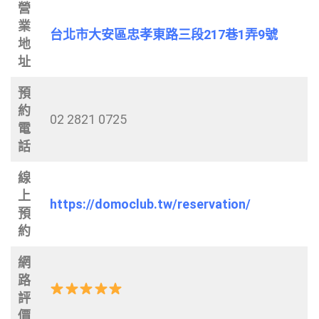
營
業
台北市大安區忠孝東路三段217巷1弄9號
地
址
預
約
02 2821 0725
電
話
線
上
https://domoclub.tw/reservation/
預
約
網
路
評
價