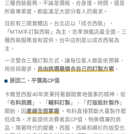
三種西裝服務，不論是價格、合身度、時間，還是
所需專業度，都能滿足大部分客人的需求。
目前有三間實體店，台北店以「成衣西裝」、
「MTM半訂製西裝」為主。忠孝旗艦店最全面，三
種西裝服務皆有提供。台中店則是以成衣西裝為
主。
一次整合三種訂製方式，讓每位客人都能依預算、
用途與需求，
自由挑選最適合自己的訂製方案
。
原因二、平價高CP值
卡爾登西服40年來秉持著腳踏實地做事的精神，從
「
布料挑選
」、「
輔料訂製
」、「
打版設計製作
」
開始，因
產線全面掌握
，布料直接買斷大量製作壓
低成本，才能提供消費者高CP值，物美價廉的商
品，隨著時代的變遷，西服、西褲和襯衫的版型也