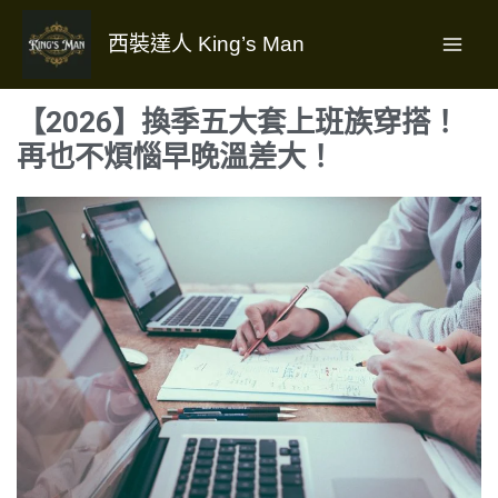
跳
至
西裝達人 King’s Man
主
要
【2026】換季五大套上班族穿搭！
內
再也不煩惱早晚溫差大！
容