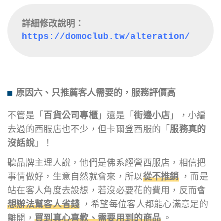
詳細修改說明：
https://domoclub.tw/alteration/
原因六、只推薦客人需要的，服務評價高
不管是「
百貨公司專櫃
」還是「
街邊小店
」，小編
去過的西服店也不少，但卡爾登西服的「
服務真的
沒話說
」！
聽品牌主理人說，他們是佛系經營西服店，相信把
事情做好，生意自然就會來，所以
從不推銷
，而是
站在客人角度去設想，若沒必要花的費用，反而會
想辦法幫客人省錢
，希望每位客人都能心滿意足的
離開，
買到真心喜歡、需要用到的商品
。