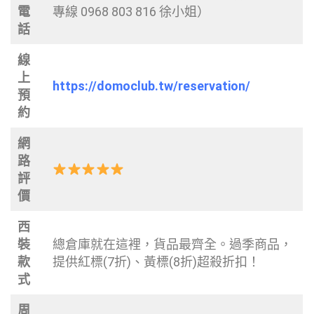
電
專線 0968 803 816 徐小姐）
話
線
上
https://domoclub.tw/reservation/
預
約
網
路
評
價
西
裝
總倉庫就在這裡，貨品最齊全。過季商品，
款
提供紅標(7折)、黃標(8折)超殺折扣！
式
周