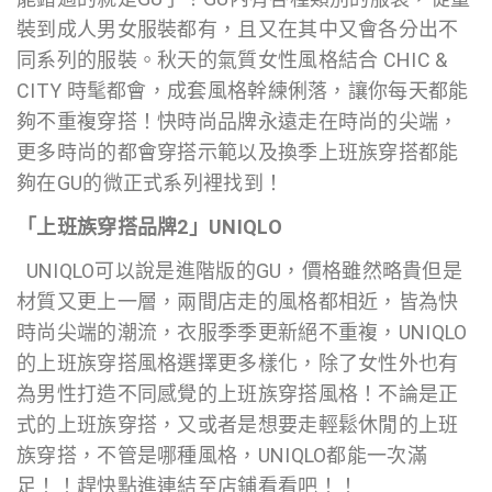
裝到成人男女服裝都有，且又在其中又會各分出不
同系列的服裝。秋天的氣質女性風格結合 CHIC &
CITY 時髦都會，成套風格幹練俐落，讓你每天都能
夠不重複穿搭！快時尚品牌永遠走在時尚的尖端，
更多時尚的都會穿搭示範以及換季上班族穿搭都能
夠在GU的微正式系列裡找到！
「上班族穿搭品牌2」UNIQLO
UNIQLO可以說是進階版的GU，價格雖然略貴但是
材質又更上一層，兩間店走的風格都相近，皆為快
時尚尖端的潮流，衣服季季更新絕不重複，UNIQLO
的上班族穿搭風格選擇更多樣化，除了女性外也有
為男性打造不同感覺的上班族穿搭風格！不論是正
式的上班族穿搭，又或者是想要走輕鬆休閒的上班
族穿搭，不管是哪種風格，UNIQLO都能一次滿
足！！趕快點進連結至店鋪看看吧！！