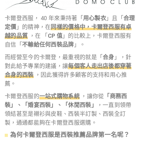
卡爾登西服， 40 年來秉持著「
用心製衣
」且「
合理
定價
」的精神，在
同樣的價格中，卡爾登西服有卓
越的品質
，在 「
CP 值
」的比較上，卡爾登西服有
自信「
不輸給任何西裝品牌
」。
而經營至今的卡爾登，最重視的就是「
合身
」，針
對此給予專業的建議，讓
每個客人走出店後都穿著
合身的西裝
，因此獲得許多顧客的支持和用心推
薦。
卡爾登西服的
一站式購物系統
，讓你從
「商務西
裝」、「婚宴西裝
」
、「休閒西裝」
，一直到領帶
領結甚至是襯衫與皮鞋、西裝半訂製、西裝全訂
製，通通都能夠在卡爾登西服選購。
為何卡爾登西服是西裝推薦品牌第一名呢？