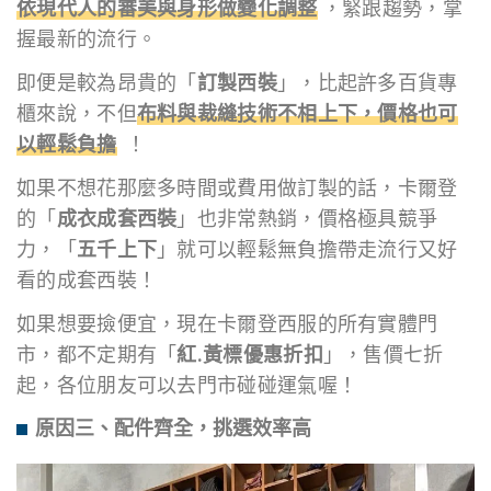
依現代人的審美與身形做變化調整
，緊跟趨勢，掌
握最新的流行。
即便是較為昂貴的「
訂製西裝
」，比起許多百貨專
櫃來說，不但
布料與裁縫技術不相上下，價格也可
以輕鬆負擔
！
如果不想花那麼多時間或費用做訂製的話，卡爾登
的「
成衣成套西裝
」也非常熱銷，價格極具競爭
力，「
五千上下
」就可以輕鬆無負擔帶走流行又好
看的成套西裝！
如果想要撿便宜，現在卡爾登西服的所有實體門
市，都不定期有「
紅.黃標優惠折扣
」，售價七折
起，各位朋友可以去門市碰碰運氣喔！
原因三、配件齊全，挑選效率高