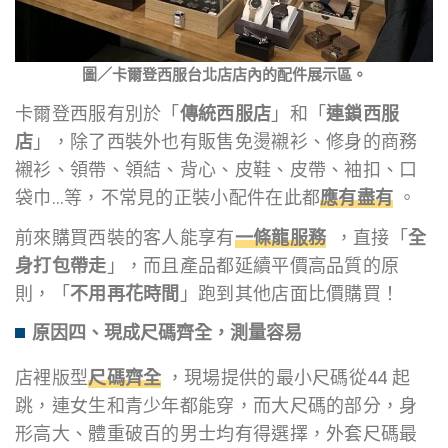
圖／卡爾登西服台北店店內的配件展示區。
卡爾登西服有別於「
傳統西服店
」和「
連鎖西服
店
」，除了西裝外也有販售免燙襯衫、修身的商務
襯衫、領帶、領結、背心、皮鞋、皮帶、袖扣、口
袋巾…等，不常見的正裝小配件在此都
應有盡有
。
前來購買西裝的客人能享有
一條龍服務
，直接「
全
身打包帶走
」，而且產品都延續平價高品質的原
則，「
不用再花時間
」跑到其他店面比價購買！
原因四、現成尺碼齊全，測量容易
店裡版型
尺碼齊全
，現場提供的最小尺碼從44 起
跳，連女生和青少年都能穿，而大尺碼的部分，身
形高大、體重破百的男士均有得選擇，外套尺碼最