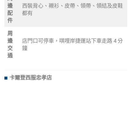
邊
西裝背心、襯衫、皮帶、領帶、領結及皮鞋
配
都有
件
周
邊
店門口可停車，唭哩岸捷運站下車走路 4 分
交
鐘
通
卡爾登西服忠孝店