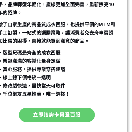
手，品牌轉型年輕化，產線更加全面完善，重新擦亮40
年的招牌。
除了自家生產的高品質成衣西服，也提供平價的MTM和
手工訂製，一站式的選購策略，讓消費者免去舟車勞頓
和比價的困擾，直接就能買到滿意的商品。
・版型尺碼最齊全的成衣西服
・樂趣滿滿的客製化量身定做
・真心服務，提供專業穿搭建議
・線上線下價格統一透明
・修改超快速，最快當天可取件
・千位網友五星推薦，唯一選擇！
立即諮詢卡爾登西服