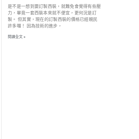
是不是一想到要訂製西裝，就難免會覺得有些壓
力，畢竟一套西裝本來就不便宜，更何況是訂
製。 但其實，現在的訂製西裝的價格已經親民
許多囉！ 因為技術的進步，
閱讀全文 »