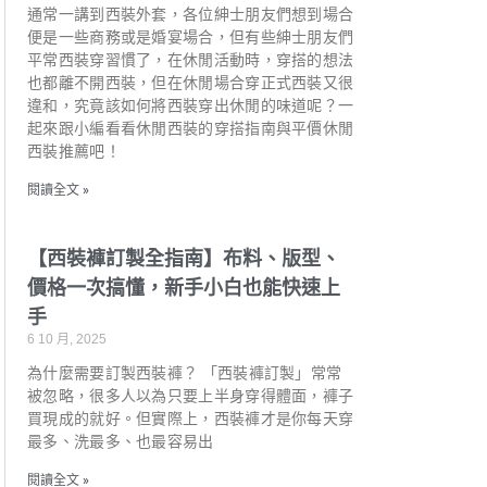
通常一講到西裝外套，各位紳士朋友們想到場合
便是一些商務或是婚宴場合，但有些紳士朋友們
平常西裝穿習慣了，在休閒活動時，穿搭的想法
也都離不開西裝，但在休閒場合穿正式西裝又很
違和，究竟該如何將西裝穿出休閒的味道呢？一
起來跟小編看看休閒西裝的穿搭指南與平價休閒
西裝推薦吧！
閱讀全文 »
【西裝褲訂製全指南】布料、版型、
價格一次搞懂，新手小白也能快速上
手
6 10 月, 2025
為什麼需要訂製西裝褲？ 「西裝褲訂製」常常
被忽略，很多人以為只要上半身穿得體面，褲子
買現成的就好。但實際上，西裝褲才是你每天穿
最多、洗最多、也最容易出
閱讀全文 »