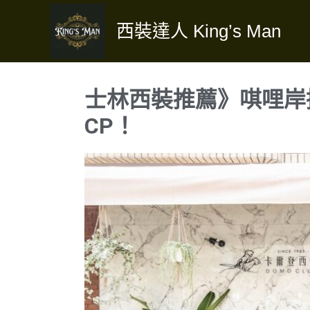
跳
西裝達人 King’s Man
至
主
要
內
士林西裝推薦》唭哩岸
容
CP！