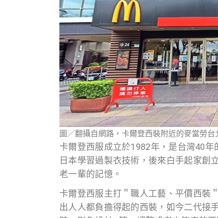
圖／翻攝自網路，卡爾登西裝附近的麥當勞台
卡爾登西服成立於1982年，是台灣4
日本學習過製衣技術，後來白手起家創立
老一輩的記憶。
卡爾登西服主打＂職人工藝、平價西裝
出人人都負擔得起的西裝，如今二代接