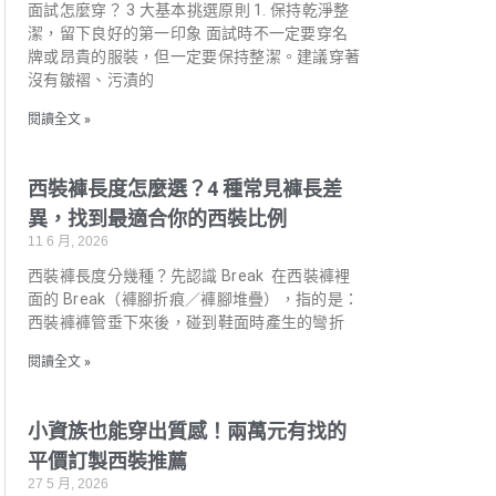
面試怎麼穿？ 3 大基本挑選原則 1. 保持乾淨整
潔，留下良好的第一印象 面試時不一定要穿名
牌或昂貴的服裝，但一定要保持整潔。建議穿著
沒有皺褶、污漬的
閱讀全文 »
西裝褲長度怎麼選？4 種常見褲長差
異，找到最適合你的西裝比例
11 6 月, 2026
西裝褲長度分幾種？先認識 Break 在西裝褲裡
面的 Break（褲腳折痕／褲腳堆疊），指的是：
西裝褲褲管垂下來後，碰到鞋面時產生的彎折
閱讀全文 »
小資族也能穿出質感！兩萬元有找的
平價訂製西裝推薦
27 5 月, 2026